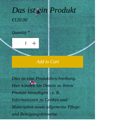
Das ist ein Produkt
Price
€120.00
Quantity
*
Add to Cart
Dies ist eine Produktbeschreibung. 
Hier können Sie Details zu Ihrem 
Produkt hinzufügen - z. B. 
Informationen zu Größen und 
Materialien sowie allgemeine Pflege- 
und Reinigungshinweise.
PRODUKTINFO