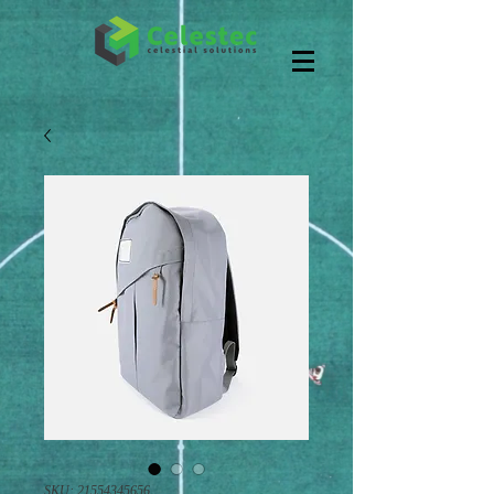
SKU: 21554345656